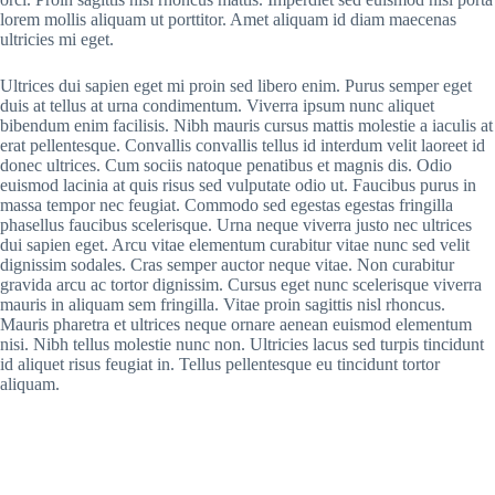
lorem mollis aliquam ut porttitor. Amet aliquam id diam maecenas
ultricies mi eget.
Ultrices dui sapien eget mi proin sed libero enim. Purus semper eget
duis at tellus at urna condimentum. Viverra ipsum nunc aliquet
bibendum enim facilisis. Nibh mauris cursus mattis molestie a iaculis at
erat pellentesque. Convallis convallis tellus id interdum velit laoreet id
donec ultrices. Cum sociis natoque penatibus et magnis dis. Odio
euismod lacinia at quis risus sed vulputate odio ut. Faucibus purus in
massa tempor nec feugiat. Commodo sed egestas egestas fringilla
phasellus faucibus scelerisque. Urna neque viverra justo nec ultrices
dui sapien eget. Arcu vitae elementum curabitur vitae nunc sed velit
dignissim sodales. Cras semper auctor neque vitae. Non curabitur
gravida arcu ac tortor dignissim. Cursus eget nunc scelerisque viverra
mauris in aliquam sem fringilla. Vitae proin sagittis nisl rhoncus.
Mauris pharetra et ultrices neque ornare aenean euismod elementum
nisi. Nibh tellus molestie nunc non. Ultricies lacus sed turpis tincidunt
id aliquet risus feugiat in. Tellus pellentesque eu tincidunt tortor
aliquam.