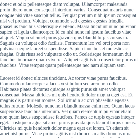
donec et odio pellentesque diam volutpat. Ullamcorper malesuada
proin libero nunc consequat interdum varius. Consequat mauris nunc
congue nisi vitae suscipit tellus. Feugiat pretium nibh ipsum consequat
nisl vel pretium. Volutpat commodo sed egestas egestas fringilla
phasellus faucibus scelerisque eleifend. Massa tincidunt nunc pulvinar
sapien et ligula ullamcorper. Id eu nisl nunc mi ipsum faucibus vitae
aliquet. Magna sit amet purus gravida quis blandit turpis cursus in.
Sagittis eu volutpat odio facilisis. Fermentum leo vel orci porta non
pulvinar neque laoreet suspendisse. Sapien faucibus et molestie ac
feugiat. Quis risus sed vulputate odio ut. Scelerisque fermentum dui
faucibus in ornare quam viverra. Aliquet sagittis id consectetur purus ut
faucibus. Vitae tempus quam pellentesque nec nam aliquam sem.
Laoreet id donec ultrices tincidunt. Ac tortor vitae purus faucibus.
Commodo ullamcorper a lacus vestibulum sed arcu non odio.
Habitasse platea dictumst quisque sagittis purus sit amet volutpat
consequat. Massa ultricies mi quis hendrerit dolor magna eget est. Et
magnis dis parturient montes. Sollicitudin ac orci phasellus egestas
tellus rutrum. Molestie nunc non blandit massa enim nec. Quam lacus
suspendisse faucibus interdum. Vel quam elementum pulvinar etiam
non quam lacus suspendisse faucibus. Fames ac turpis egestas integer
eget. Tristique magna sit amet purus gravida quis blandit turpis cursus.
Ultricies mi quis hendrerit dolor magna eget est lorem. Ut etiam sit
amet nisl purus. Vitae proin sagittis nisl rhoncus mattis rhoncus urna