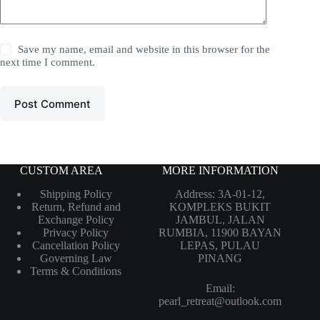
Save my name, email and website in this browser for the
next time I comment.
Post Comment
CUSTOM AREA
MORE INFORMATION
Shipping Policy
Address: 3A-01-12,
Return, Refund and
KOMPLEKS BUKIT
Exchange Policy
JAMBUL, JALAN
Privacy Policy
RUMBIA, 11900 BAYAN
Cancellation Policy
LEPAS, PULAU
Governing Law
PINANG
Terms & Conditions
Email:
pearl_retreat@outlook.com