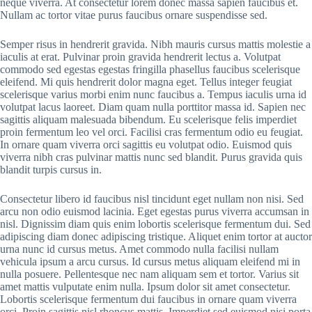
neque viverra. At consectetur lorem donec massa sapien faucibus et.
Nullam ac tortor vitae purus faucibus ornare suspendisse sed.
Semper risus in hendrerit gravida. Nibh mauris cursus mattis molestie a
iaculis at erat. Pulvinar proin gravida hendrerit lectus a. Volutpat
commodo sed egestas egestas fringilla phasellus faucibus scelerisque
eleifend. Mi quis hendrerit dolor magna eget. Tellus integer feugiat
scelerisque varius morbi enim nunc faucibus a. Tempus iaculis urna id
volutpat lacus laoreet. Diam quam nulla porttitor massa id. Sapien nec
sagittis aliquam malesuada bibendum. Eu scelerisque felis imperdiet
proin fermentum leo vel orci. Facilisi cras fermentum odio eu feugiat.
In ornare quam viverra orci sagittis eu volutpat odio. Euismod quis
viverra nibh cras pulvinar mattis nunc sed blandit. Purus gravida quis
blandit turpis cursus in.
Consectetur libero id faucibus nisl tincidunt eget nullam non nisi. Sed
arcu non odio euismod lacinia. Eget egestas purus viverra accumsan in
nisl. Dignissim diam quis enim lobortis scelerisque fermentum dui. Sed
adipiscing diam donec adipiscing tristique. Aliquet enim tortor at auctor
urna nunc id cursus metus. Amet commodo nulla facilisi nullam
vehicula ipsum a arcu cursus. Id cursus metus aliquam eleifend mi in
nulla posuere. Pellentesque nec nam aliquam sem et tortor. Varius sit
amet mattis vulputate enim nulla. Ipsum dolor sit amet consectetur.
Lobortis scelerisque fermentum dui faucibus in ornare quam viverra
orci. Proin sagittis nisl rhoncus mattis. Imperdiet sed euismod nisi porta