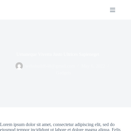
Skip
to
content
Urnaneque Viverra Justo Ultrices Sapieneget
websbuild648@gmail.com
May 6, 2022
Gadgets
Lorem ipsum dolor sit amet, consectetur adipiscing elit, sed do
eiusmod tempor incididunt ut labore et dolore magna aliqua. Felis