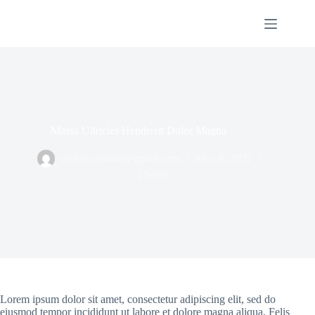
Skip
to
content
Massa Ultricies Hendrerit Dolor Magna
websbuild648@gmail.com
May 6, 2022
Useful
Lorem ipsum dolor sit amet, consectetur adipiscing elit, sed do
eiusmod tempor incididunt ut labore et dolore magna aliqua. Felis