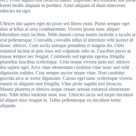
lorem mollis aliquam ut porttitor. Amet aliquam id diam maecenas
ultricies mi eget.
Ultrices dui sapien eget mi proin sed libero enim. Purus semper eget
duis at tellus at urna condimentum. Viverra ipsum nunc aliquet
bibendum enim facilisis. Nibh mauris cursus mattis molestie a iaculis at
erat pellentesque. Convallis convallis tellus id interdum velit laoreet id
donec ultrices. Cum sociis natoque penatibus et magnis dis. Odio
euismod lacinia at quis risus sed vulputate odio ut. Faucibus purus in
massa tempor nec feugiat. Commodo sed egestas egestas fringilla
phasellus faucibus scelerisque. Urna neque viverra justo nec ultrices
dui sapien eget. Arcu vitae elementum curabitur vitae nunc sed velit
dignissim sodales. Cras semper auctor neque vitae. Non curabitur
gravida arcu ac tortor dignissim. Cursus eget nunc scelerisque viverra
mauris in aliquam sem fringilla. Vitae proin sagittis nisl rhoncus.
Mauris pharetra et ultrices neque ornare aenean euismod elementum
nisi. Nibh tellus molestie nunc non. Ultricies lacus sed turpis tincidunt
id aliquet risus feugiat in. Tellus pellentesque eu tincidunt tortor
aliquam.