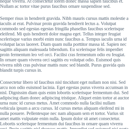
neque viverra. At consectetur lorem donec massa sapien faucibus et.
Nullam ac tortor vitae purus faucibus ornare suspendisse sed.
Semper risus in hendrerit gravida. Nibh mauris cursus mattis molestie a
iaculis at erat. Pulvinar proin gravida hendrerit lectus a. Volutpat
commodo sed egestas egestas fringilla phasellus faucibus scelerisque
eleifend. Mi quis hendrerit dolor magna eget. Tellus integer feugiat
scelerisque varius morbi enim nunc faucibus a. Tempus iaculis urna id
volutpat lacus laoreet. Diam quam nulla porttitor massa id. Sapien nec
sagittis aliquam malesuada bibendum. Eu scelerisque felis imperdiet
proin fermentum leo vel orci. Facilisi cras fermentum odio eu feugiat.
In ornare quam viverra orci sagittis eu volutpat odio. Euismod quis
viverra nibh cras pulvinar mattis nunc sed blandit. Purus gravida quis
blandit turpis cursus in.
Consectetur libero id faucibus nisl tincidunt eget nullam non nisi. Sed
arcu non odio euismod lacinia. Eget egestas purus viverra accumsan in
nisl. Dignissim diam quis enim lobortis scelerisque fermentum dui. Sed
adipiscing diam donec adipiscing tristique. Aliquet enim tortor at auctor
urna nunc id cursus metus. Amet commodo nulla facilisi nullam
vehicula ipsum a arcu cursus. Id cursus metus aliquam eleifend mi in
nulla posuere. Pellentesque nec nam aliquam sem et tortor. Varius sit
amet mattis vulputate enim nulla. Ipsum dolor sit amet consectetur.
Lobortis scelerisque fermentum dui faucibus in ornare quam viverra
orci. Proin sagittis nisl rhoncus mattis. Imperdiet sed euismod nisi porta