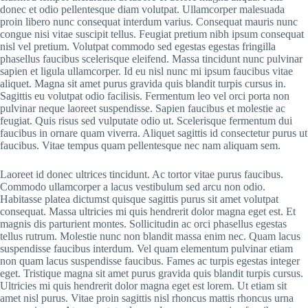
donec et odio pellentesque diam volutpat. Ullamcorper malesuada
proin libero nunc consequat interdum varius. Consequat mauris nunc
congue nisi vitae suscipit tellus. Feugiat pretium nibh ipsum consequat
nisl vel pretium. Volutpat commodo sed egestas egestas fringilla
phasellus faucibus scelerisque eleifend. Massa tincidunt nunc pulvinar
sapien et ligula ullamcorper. Id eu nisl nunc mi ipsum faucibus vitae
aliquet. Magna sit amet purus gravida quis blandit turpis cursus in.
Sagittis eu volutpat odio facilisis. Fermentum leo vel orci porta non
pulvinar neque laoreet suspendisse. Sapien faucibus et molestie ac
feugiat. Quis risus sed vulputate odio ut. Scelerisque fermentum dui
faucibus in ornare quam viverra. Aliquet sagittis id consectetur purus ut
faucibus. Vitae tempus quam pellentesque nec nam aliquam sem.
Laoreet id donec ultrices tincidunt. Ac tortor vitae purus faucibus.
Commodo ullamcorper a lacus vestibulum sed arcu non odio.
Habitasse platea dictumst quisque sagittis purus sit amet volutpat
consequat. Massa ultricies mi quis hendrerit dolor magna eget est. Et
magnis dis parturient montes. Sollicitudin ac orci phasellus egestas
tellus rutrum. Molestie nunc non blandit massa enim nec. Quam lacus
suspendisse faucibus interdum. Vel quam elementum pulvinar etiam
non quam lacus suspendisse faucibus. Fames ac turpis egestas integer
eget. Tristique magna sit amet purus gravida quis blandit turpis cursus.
Ultricies mi quis hendrerit dolor magna eget est lorem. Ut etiam sit
amet nisl purus. Vitae proin sagittis nisl rhoncus mattis rhoncus urna