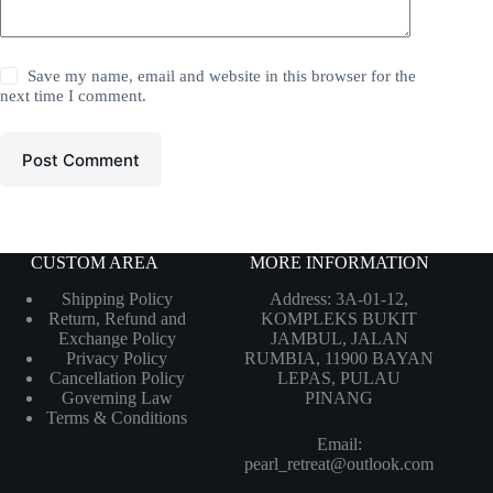
Save my name, email and website in this browser for the
next time I comment.
Post Comment
CUSTOM AREA
MORE INFORMATION
Shipping Policy
Address: 3A-01-12,
Return, Refund and
KOMPLEKS BUKIT
Exchange Policy
JAMBUL, JALAN
Privacy Policy
RUMBIA, 11900 BAYAN
Cancellation Policy
LEPAS, PULAU
Governing Law
PINANG
Terms & Conditions
Email:
pearl_retreat@outlook.com